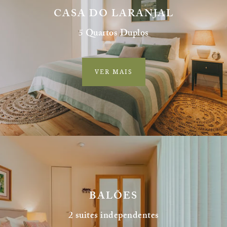
CASA DO LARANJAL
5 Quartos Duplos
VER MAIS
BALÕES
2 suites independentes